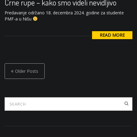
Crne rupe – kako smo videli nevidljivo
Predavanje održano 18. decembra 2024. godine za studente
PMF-a u Nišu
READ MORE
P
o
Older Posts
s
t
s
n
a
v