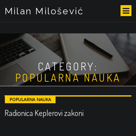
Milan Milošević
S
k
i
p
t
o
c
o
CATEGORY:
n
t
POPULARNA NAUKA
e
n
t
POPULARNA NAUKA
Radionica Keplerovi zakoni