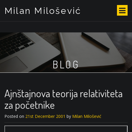
Milan Milošević
S
k
i
p
t
o
c
o
BLOG
n
t
e
n
t
Ajnštajnova teorija relativiteta
za početnike
Posted on
21st December 2001
by
Milan Milošević