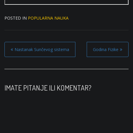
POSTED IN
POPULARNA NAUKA
P
Nastanak Sunčevog sistema
Godina Fizike
o
s
t
n
IMATE PITANJE ILI KOMENTAR?
a
v
i
g