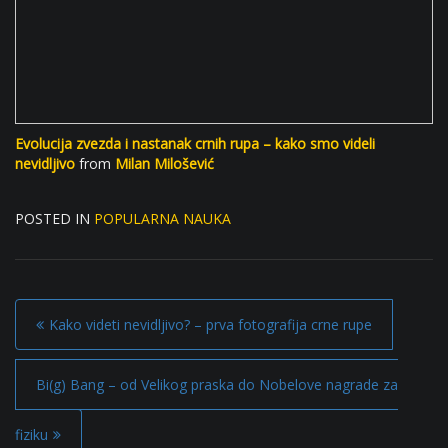
Evolucija zvezda i nastanak crnih rupa – kako smo videli
nevidljivo
from
Milan Milošević
POSTED IN
POPULARNA NAUKA
P
Kako videti nevidljivo? – prva fotografija crne rupe
o
s
Bi(g) Bang – od Velikog praska do Nobelove nagrade za
t
fiziku
n