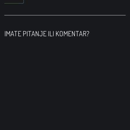
a
v
i
IMATE PITANJE ILI KOMENTAR?
g
a
t
i
o
n