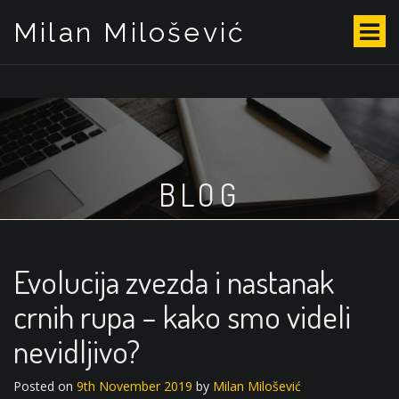
Milan Milošević
S
k
i
p
t
o
c
o
BLOG
n
t
e
n
t
Evolucija zvezda i nastanak
crnih rupa – kako smo videli
nevidljivo?
Posted on
9th November 2019
by
Milan Milošević