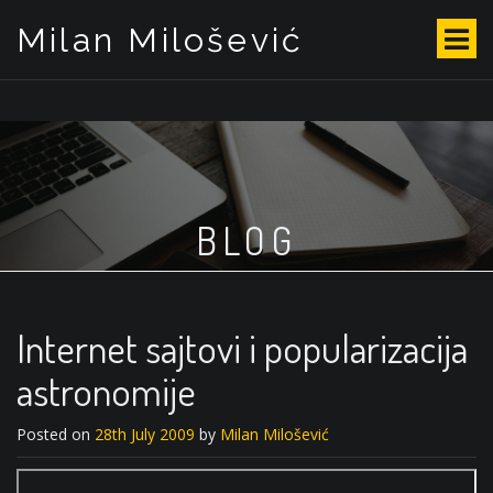
Milan Milošević
S
k
i
p
t
o
c
o
BLOG
n
t
e
n
t
Internet sajtovi i popularizacija
astronomije
Posted on
28th July 2009
by
Milan Milošević