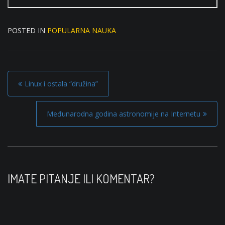
POSTED IN
POPULARNA NAUKA
P
Linux i ostala “družina”
o
s
Međunarodna godina astronomije na Internetu
t
n
a
v
IMATE PITANJE ILI KOMENTAR?
i
g