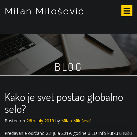
Milan Milošević
S
k
i
p
t
o
c
o
BLOG
n
t
e
n
t
Kako je svet postao globalno
selo?
Posted on
26th July 2019
by
Milan Milošević
Predavanje održano 23. jula 2019. godine u EU Info kutku u Nišu