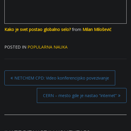
Kako je svet postao globalno selo?
from
Milan Milošević
POSTED IN
POPULARNA NAUKA
P
NETCHEM CPD: Video konferencijsko povezivanje
o
s
CERN – mesto gde je nastao “internet”
t
n
a