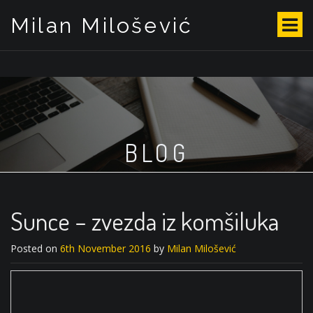
Milan Milošević
S
k
i
p
t
o
c
o
BLOG
n
t
e
n
t
Sunce – zvezda iz komšiluka
Posted on
6th November 2016
by
Milan Milošević