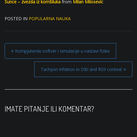
Sunce – zvezda iz komšiluka
from
Milan Milosevic
POSTED IN
POPULARNA NAUKA
P
Kompjuterski softver i simulacije u nastavi fizike
o
s
Tachyon inflation in DBI and RSII context
t
n
a
v
IMATE PITANJE ILI KOMENTAR?
i
g