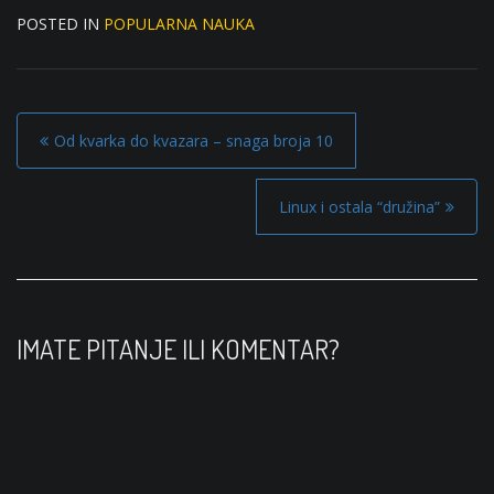
POSTED IN
POPULARNA NAUKA
P
Od kvarka do kvazara – snaga broja 10
o
s
Linux i ostala “družina”
t
n
a
v
IMATE PITANJE ILI KOMENTAR?
i
g
a