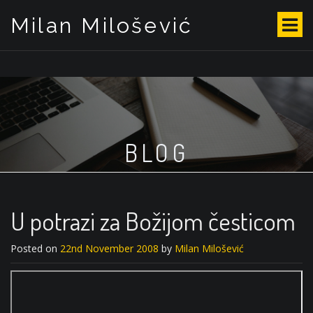
Milan Milošević
S
k
i
p
t
o
c
o
BLOG
n
t
e
n
t
U potrazi za Božijom česticom
Posted on
22nd November 2008
by
Milan Milošević