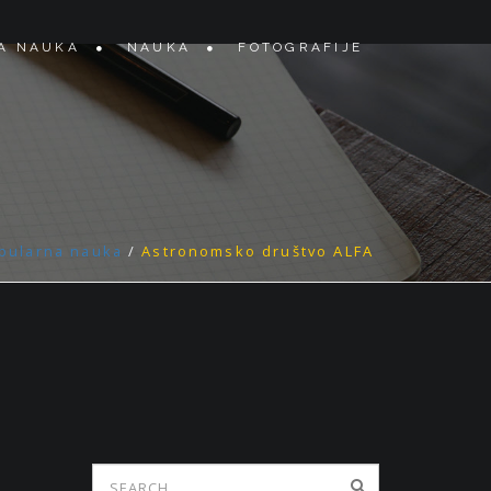
A NAUKA
NAUKA
FOTOGRAFIJE
pularna nauka
/
Astronomsko društvo ALFA