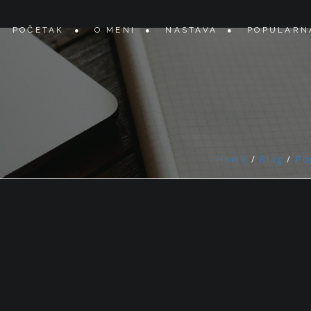
POČETAK
O MENI
NASTAVA
POPULARN
Home
/
Blog
/
Po