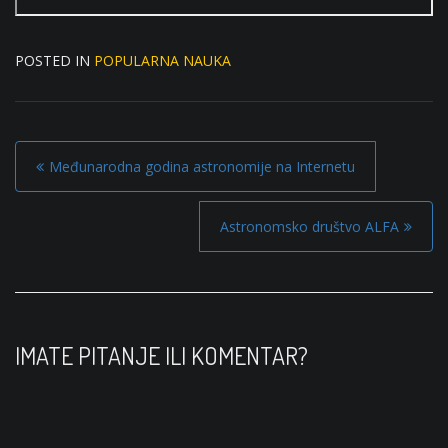
POSTED IN
POPULARNA NAUKA
P
Međunarodna godina astronomije na Internetu
o
s
Astronomsko društvo ALFA
t
n
a
v
IMATE PITANJE ILI KOMENTAR?
i
g