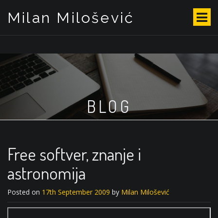
Milan Milošević
S
k
i
p
t
o
c
o
BLOG
n
t
e
n
t
Free softver, znanje i
astronomija
Posted on
17th September 2009
by
Milan Milošević