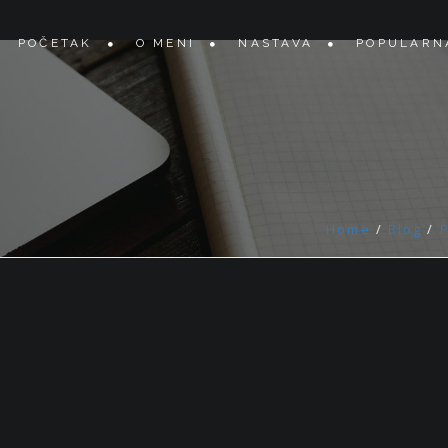
POČETAK
O MENI
NASTAVA
POPULARN
Home
/
Blog
/