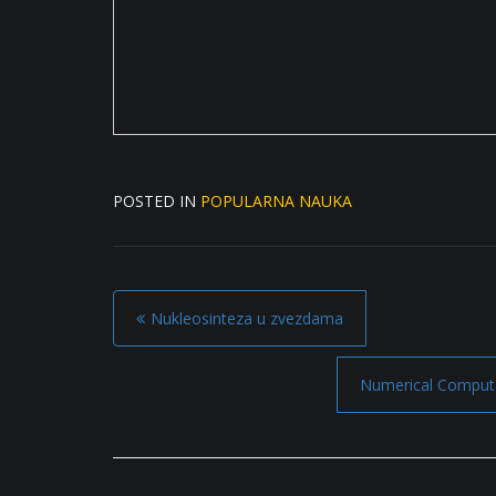
POSTED IN
POPULARNA NAUKA
P
Nukleosinteza u zvezdama
o
s
Numerical Computa
t
n
a