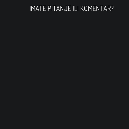
v
IMATE PITANJE ILI KOMENTAR?
i
g
a
t
i
o
n