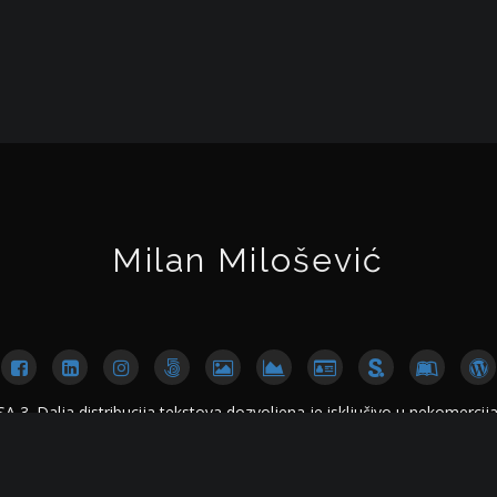
Milan Milošević
. Dalja distribucija tekstova dozvoljena je isključivo u nekomercijal